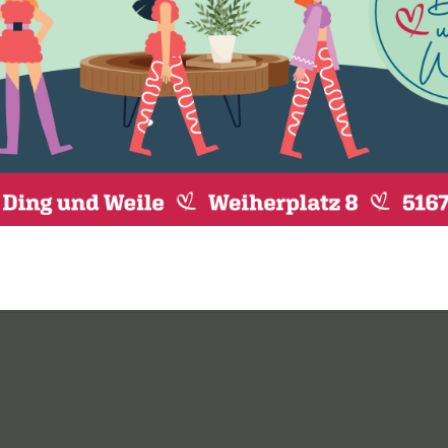
LEAVE A REPLY
erliche Felder sind mit
*
markiert
E-Mail-Adresse
*
We
rowser für meinen nächsten Kommentar speichern.