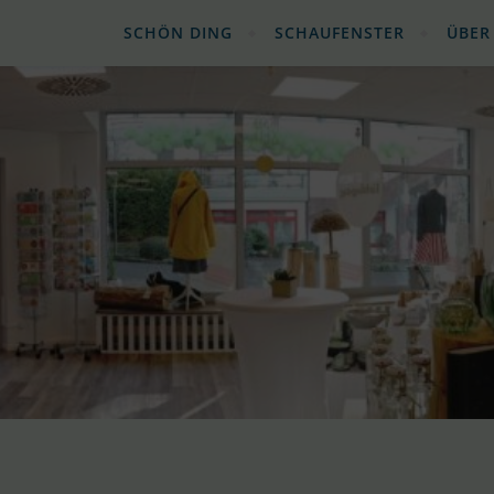
SCHÖN DING
SCHAUFENSTER
ÜBER